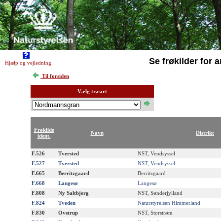
Se frøkilder for a
Hjælp og vejledning
Til forsiden
Vælg træart
Frøkilde
Navn
Distrikt
ident.
F.526
Tversted
NST, Vendsyssel
F.527
Tversted
NST, Vendsyssel
F.665
Berritzgaard
Berritzgaard
F.668
Langesø
Langesø
F.808
Ny Saltbjerg
NST, Sønderjylland
F.824
Tveden
Naturstyrelsen Himmerland
F.830
Ovstrup
NST, Storstrøm