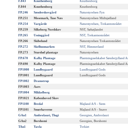
F.843
Knuthenborg
Knuthenborg
F.844
Knuthenborg
Knuthenborg
FP.246
Sønderskovgård
Naturstyrelsen Fyn
FP.251
Mosemark, Tuse Næs
Naturstyrelsen Midtsjælland
FP.254
Vargårde
Naturstyrelsen, Trekantområdet
FP.259
Silkeborg Nordskov
NST, Søhøjlandet
FP.265
Ussinggård
NST, Trekantsområdet
FP.266
Skibelund
Naturstyrelsen Trekantområdet
FP.272
Skelhusmarken
NST, Himmerland
FP.273
Stursbøl plantage
Naturstyrelsen
FP.670
Kalby Plantage
Plantningsselskabet Sønderjylland A
FP.690
Kalby Plantage
Plantningsselskabet Sønderjylland A
FP1000
Lundbygaard
Lundbygaard Gods
FP1001
Lundbygaard
Lundbygaard Gods
FP1002
Dramstrup
FP1003
Aars
FP1004
Mikkelborg
FP1021
Københoved Skov
FP1100
Bredal
Majland A/S - Siem
FP1101
Smørhaverne
Majland A/S - Snave
GAn1
Ambrolauri, Tlugi
Georgien, Ambrolauri
GAn2
Borshomi
Georgien, Borshomi
TAn1
Yayla
Tyrkiet