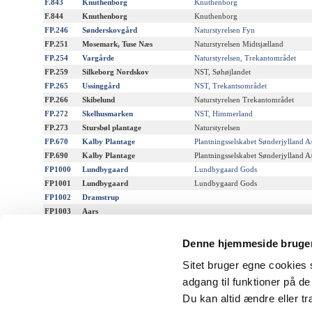
F.843
Knuthenborg
Knuthenborg
F.844
Knuthenborg
Knuthenborg
FP.246
Sønderskovgård
Naturstyrelsen Fyn
FP.251
Mosemark, Tuse Næs
Naturstyrelsen Midtsjælland
FP.254
Vargårde
Naturstyrelsen, Trekantområdet
FP.259
Silkeborg Nordskov
NST, Søhøjlandet
FP.265
Ussinggård
NST, Trekantsområdet
FP.266
Skibelund
Naturstyrelsen Trekantområdet
FP.272
Skelhusmarken
NST, Himmerland
FP.273
Stursbøl plantage
Naturstyrelsen
FP.670
Kalby Plantage
Plantningsselskabet Sønderjylland A
FP.690
Kalby Plantage
Plantningsselskabet Sønderjylland A
FP1000
Lundbygaard
Lundbygaard Gods
FP1001
Lundbygaard
Lundbygaard Gods
FP1002
Dramstrup
FP1003
Aars
FP1004
Mikkelborg
FP1021
Københoved Skov
Denne hjemmeside bruger
FP1100
Bredal
Majland A/S - Siem
Sitet bruger egne cookies s
FP1101
Smørhaverne
Majland A/S - Snave
adgang til funktioner på d
GAn1
Ambrolauri, Tlugi
Georgien, Ambrolauri
GAn2
Borshomi
Georgien, Borshomi
Du kan altid ændre eller t
TAn1
Yayla
Tyrkiet