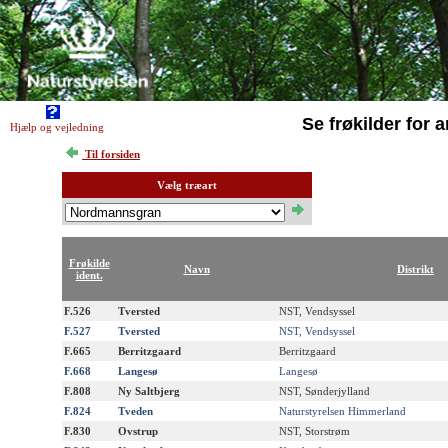
Se frøkilder for a
Hjælp og vejledning
Til forsiden
Vælg træart
Frøkilde
Navn
Distrikt
ident.
F.526
Tversted
NST, Vendsyssel
F.527
Tversted
NST, Vendsyssel
F.665
Berritzgaard
Berritzgaard
F.668
Langesø
Langesø
F.808
Ny Saltbjerg
NST, Sønderjylland
F.824
Tveden
Naturstyrelsen Himmerland
F.830
Ovstrup
NST, Storstrøm