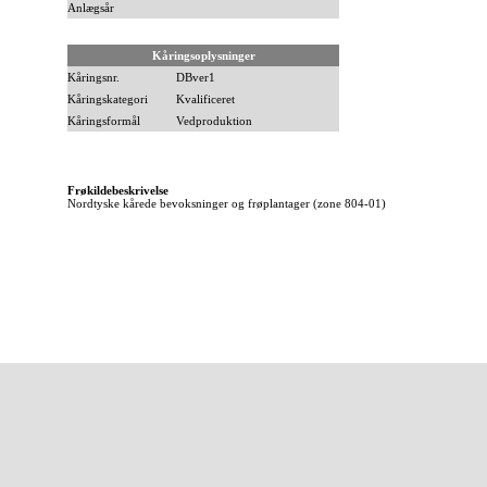
Anlægsår
Kåringsoplysninger
Kåringsnr.
DBver1
Kåringskategori
Kvalificeret
Kåringsformål
Vedproduktion
Frøkildebeskrivelse
Nordtyske kårede bevoksninger og frøplantager (zone 804-01)