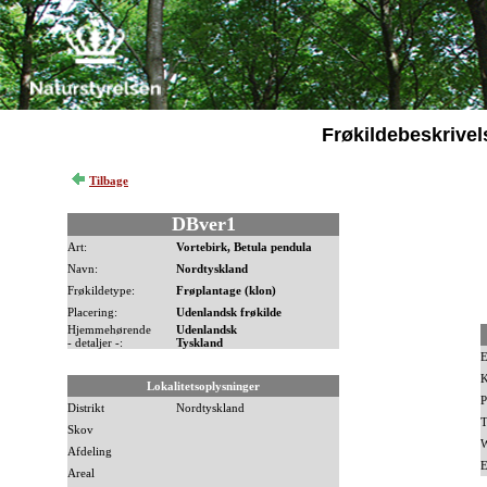
Frøkildebeskrivel
Tilbage
DBver1
Art:
Vortebirk, Betula pendula
Navn:
Nordtyskland
Frøkildetype:
Frøplantage (klon)
Placering:
Udenlandsk frøkilde
Hjemmehørende
Udenlandsk
- detaljer -:
Tyskland
E
K
Lokalitetsoplysninger
P
Distrikt
Nordtyskland
T
Skov
W
Afdeling
E
Areal