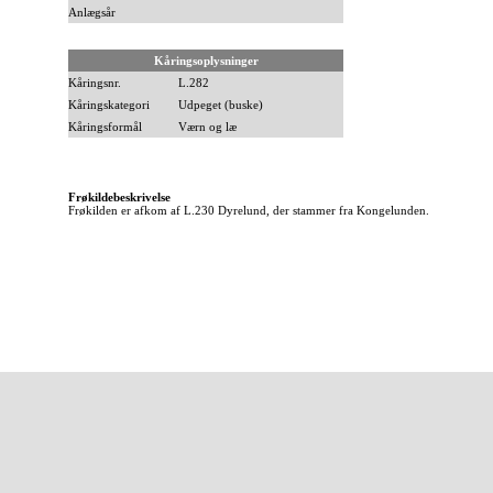
Anlægsår
Kåringsoplysninger
Kåringsnr.
L.282
Kåringskategori
Udpeget (buske)
Kåringsformål
Værn og læ
Frøkildebeskrivelse
Frøkilden er afkom af L.230 Dyrelund, der stammer fra Kongelunden.