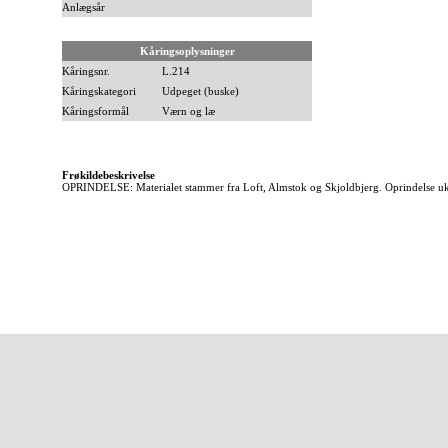
Anlægsår
Kåringsoplysninger
Kåringsnr.
L.214
Kåringskategori
Udpeget (buske)
Kåringsformål
Værn og læ
Frøkildebeskrivelse
OPRINDELSE: Materialet stammer fra Loft, Almstok og Skjoldbjerg. Oprindelse u