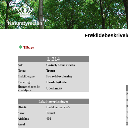
Frøkildebeskrivel
Tilbage
L.214
Art:
Grønel, Alnus viridis
Navn:
Truust
Frøkildetype:
Frøavlsbevoksning
Placering:
Dansk frøkilde
Hjemmehørende
Udenlandsk
- detaljer -:
E
K
Lokalitetsoplysninger
P
Distrikt
HedeDanmark a/s
T
Skov
Truust
W
Afdeling
401
E
Areal