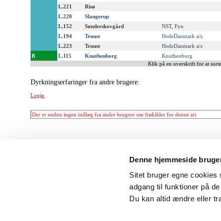
L.221
Risø
L.220
Slangerup
L.152
Sønderskovgård
NST, Fyn
L.194
Truust
HedeDanmark a/s
L.223
Truust
HedeDanmark a/s
B
L.115
Knuthenborg
Knuthenborg
Klik på en overskrift for at sorte
Dyrkningserfaringer fra andre brugere:
Login
Der er endnu ingen indlæg fra andre brugere om frøkilder for denne art
Denne hjemmeside bruger
Sitet bruger egne cookies s
adgang til funktioner på d
Du kan altid ændre eller t