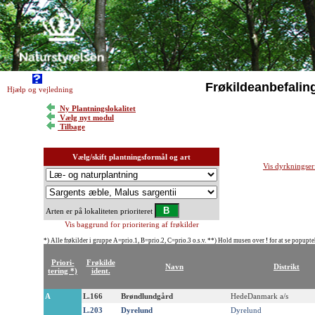
Frøkildeanbefalin
Hjælp og vejledning
Ny Plantningslokalitet
Vælg nyt modul
Tilbage
Vælg/skift plantningsformål og art
Vis dyrkningser
Arten er på lokaliteten prioriteret
Vis baggrund for prioritering af frøkilder
*) Alle frøkilder i gruppe A=prio.1, B=prio.2, C=prio.3 o.s.v. **) Hold musen over
!
for at se popupte
Priori-
Frøkilde
Navn
Distrikt
tering *)
ident.
A
L.166
Brøndlundgård
HedeDanmark a/s
L.203
Dyrelund
Dyrelund