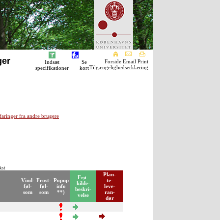
ger
Forside Email Print
Indsæt
Se
Tilgængelighedserklæring
specifikationer
kort
faringer fra andre brugere
kst
Plan-
Frø-
Vind-
Frost-
Popup
te-
kilde-
føl-
føl-
info
leve-
beskri-
som
som
**)
ran-
velse
dør