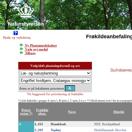
Frøkildeanbefalin
Hjælp og vejledning
Ny Plantningslokalitet
Vælg nyt modul
Tilbage
Vælg/skift plantningsformål og art
Vis dyrkningser
Arten er på lokaliteten prioriteret
Vis baggrund for prioritering af frøkilder
*) Alle frøkilder i gruppe A=prio.1, B=prio.2, C=prio.3 o.s.v. **) Hold musen over
!
for at se popupte
Priori-
Frøkilde
Navn
Distrikt
tering *)
ident.
A
L.163
Humlebæk
NST, Nordsjælland
L.269
Tophøj
HedeDanmark Skovfrø