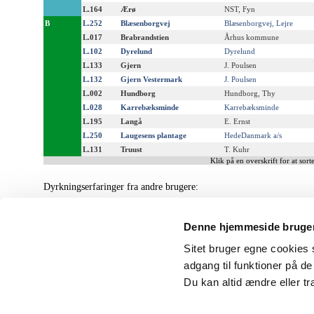
L.164
Ærø
NST, Fyn
B
L.252
Blæsenborgvej
Blæsenborgvej, Lejre
L.017
Brabrandstien
Århus kommune
L.102
Dyrelund
Dyrelund
L.133
Gjern
J. Poulsen
L.132
Gjern Vestermark
J. Poulsen
L.002
Hundborg
Hundborg, Thy
L.028
Karrebæksminde
Karrebæksminde
L.195
Langå
E. Ernst
L.250
Laugesens plantage
HedeDanmark a/s
L.131
Truust
T. Kuhr
Klik på en overskrift for at sorte
Dyrkningserfaringer fra andre brugere:
Login
Denne hjemmeside bruger
Der er endnu ingen indlæg fra andre brugere om frøkilder for denne art
Sitet bruger egne cookies s
adgang til funktioner på d
Du kan altid ændre eller t