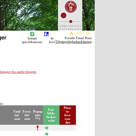
ger
Forside Email Print
Indsæt
Se
Tilgængelighedserklæring
specifikationer
kort
faringer fra andre brugere
kst
Plan-
Frø-
Vind-
Frost-
Popup
te-
kilde-
føl-
føl-
info
leve-
beskri-
som
som
**)
ran-
velse
dør