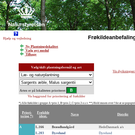
Frøkildeanbefalin
Hjælp og vejledning
Ny Plantningslokalitet
Vælg nyt modul
Tilbage
Vælg/skift plantningsformål og art
Vis dyrkningser
Arten er på lokaliteten prioriteret
Vis baggrund for prioritering af frøkilder
*) Alle frøkilder i gruppe A=prio.1, B=prio.2, C=prio.3 o.s.v. **) Hold musen over
!
for at se popupte
Priori-
Frøkilde
Navn
Distrikt
tering *)
ident.
A
L.166
Brøndlundgård
HedeDanmark a/s
L.203
Dyrelund
Dyrelund