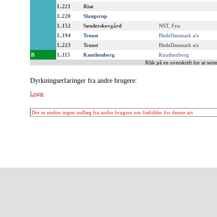
L.221
Risø
L.220
Slangerup
L.152
Sønderskovgård
NST, Fyn
L.194
Truust
HedeDanmark a/s
L.223
Truust
HedeDanmark a/s
B
L.115
Knuthenborg
Knuthenborg
Klik på en overskrift for at sorte
Dyrkningserfaringer fra andre brugere:
Login
Der er endnu ingen indlæg fra andre brugere om frøkilder for denne art