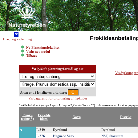
Frøkildeanbefalin
Hjælp og vejledning
Ny Plantningslokalitet
Vælg nyt modul
Tilbage
Vælg/skift plantningsformål og art
Vis dyrkningser
Arten er på lokaliteten prioriteret
Vis baggrund for prioritering af frøkilder
*) Alle frøkilder i gruppe A=prio.1, B=prio.2, C=prio.3 o.s.v. **) Hold musen over
!
for at se popupte
Priori-
Frøkilde
Navn
Distrikt
tering *)
ident.
A
L.249
Dyrelund
Dyrelund
L.276
Hegnede Skov
NST, Storstrøm