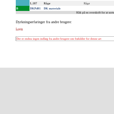
L.187
Rågø
Rågø
B
DKPd01
DK materiale
Klik på en overskrift for at sorte
Dyrkningserfaringer fra andre brugere:
Login
Der er endnu ingen indlæg fra andre brugere om frøkilder for denne art