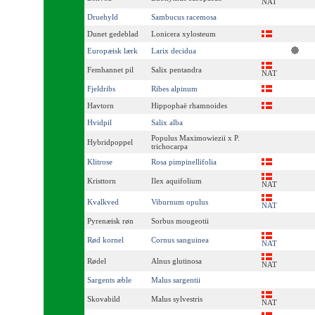
NAT
Druehyld
Sambucus racemosa
Dunet gedeblad
Lonicera xylosteum
Europæisk lærk
Larix decidua
Femhannet pil
Salix pentandra
NAT
Fjeldribs
Ribes alpinum
Havtorn
Hippophaë rhamnoides
Hvidpil
Salix alba
Populus Maximowiezii x P.
Hybridpoppel
trichocarpa
Klitrose
Rosa pimpinellifolia
Kristtorn
Ilex aquifolium
NAT
Kvalkved
Viburnum opulus
NAT
Pyrenæisk røn
Sorbus mougeotii
Rød kornel
Cornus sanguinea
NAT
Rødel
Alnus glutinosa
NAT
Sargents æble
Malus sargentii
Skovabild
Malus sylvestris
NAT