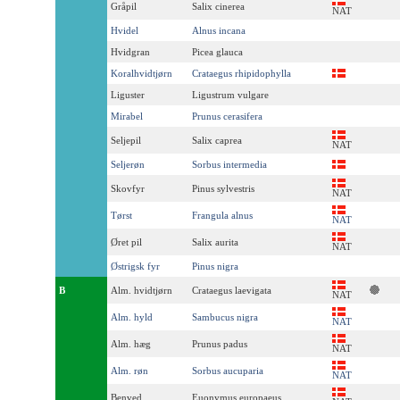
Gråpil
Salix cinerea
NAT
Hvidel
Alnus incana
Hvidgran
Picea glauca
Koralhvidtjørn
Crataegus rhipidophylla
Liguster
Ligustrum vulgare
Mirabel
Prunus cerasifera
Seljepil
Salix caprea
NAT
Seljerøn
Sorbus intermedia
Skovfyr
Pinus sylvestris
NAT
Tørst
Frangula alnus
NAT
Øret pil
Salix aurita
NAT
Østrigsk fyr
Pinus nigra
B
Alm. hvidtjørn
Crataegus laevigata
NAT
Alm. hyld
Sambucus nigra
NAT
Alm. hæg
Prunus padus
NAT
Alm. røn
Sorbus aucuparia
NAT
Benved
Euonymus europaeus