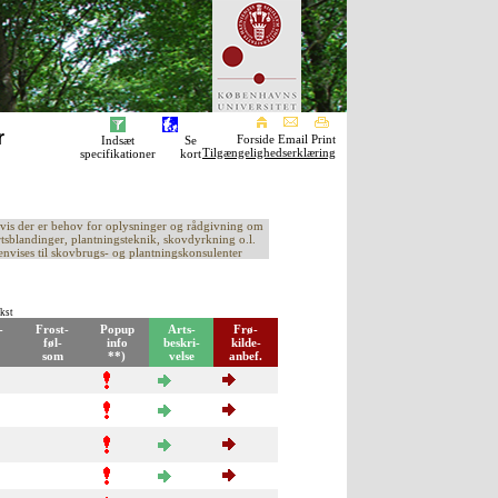
r
Forside Email Print
Indsæt
Se
Tilgængelighedserklæring
specifikationer
kort
vis der er behov for oplysninger og rådgivning om
rtsblandinger, plantningsteknik, skovdyrkning o.l.
envises til skovbrugs- og plantningskonsulenter
ekst
-
Frost-
Popup
Arts-
Frø-
føl-
info
beskri-
kilde-
som
**)
velse
anbef.