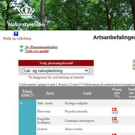
Artsanbefalinge
Hjælp og vejledning
Ny Plantningslokalitet
Vælg nyt modul
H
Vælg plantningsformål
a
h
Vis baggrund for prioritering af træarter
*) Alle træarter i gruppe A=prio.1, B=prio.2, C=prio.3 **) Hold musen på symbolet for at se popup t
Popup
Vind
Priori-
Navn
Latin
info
føl-
tering *)
**)
som
A
Alm. syren
Syringa vulgaris
Bævreasp
Populus tremula
NAT
Engriflet
Crataegus monogyna
NAT
hvidtjørn
Grønel
Alnus viridis